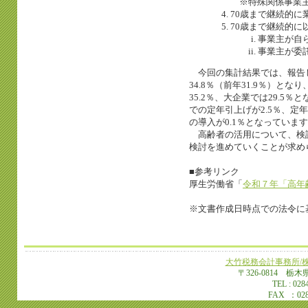
※特殊関係事業主
70歳まで継続的に
70歳まで継続的
事業主が自
事業主が委
今回の集計結果では、報告
34.8％（前年31.9％）
35.2％、大企業では29.
での定年引上げが2.5％、定年
の導入が0.1％となっていま
高齢者の活用について、検
検討を進めていくことが求め
■参考リンク
厚生労働省「
令和７年「高年
※文書作成日時点での法令に
大竹税務会計事務所/株式会社
〒326-0814 栃木
TEL
: 028
FAX ：028