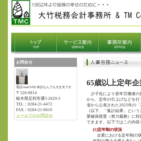
お問合せ
65歳以上定年企
電話/mail/SNS/来訪なんでも大丈夫です
〒326-0814
少子化により若年労働者の
栃木県足利市通5-2820-3
から、定年の引上げなどを行
TEL：0284-21-4472
省から公表された2025年の
FAX：0284-21-0610
（以下、「集計結果」という
メールでのお問合せ
業確保措置（努力義務）に対
できます。以下ではこの内容
[1]定年制の状況
企業における定年制の状
年制の廃止企業を含む）は全