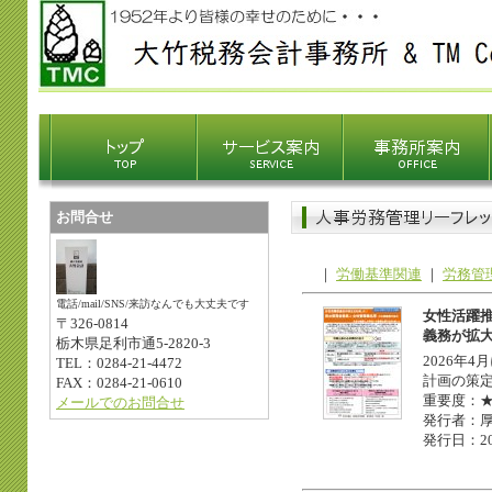
お問合せ
｜
労働基準関連
｜
労務管
電話/mail/SNS/来訪なんでも大丈夫です
女性活躍
〒326-0814
義務が拡
栃木県足利市通5-2820-3
2026年
TEL：0284-21-4472
計画の策
FAX：0284-21-0610
重要度：
メールでのお問合せ
発行者：
発行日：20